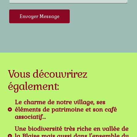
M
e
*
e
*
Envoyer Message
s
s
a
g
e
*
Vous découvrirez
également:
Le charme de notre village, ses
éléments de patrimoine et son café
associatif...
Une biodiversité très riche en vallée de
la Blaise mais aussi dans l'ensemble du