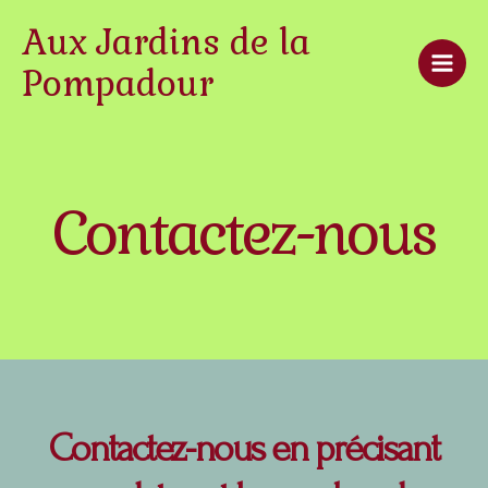
Aller
Mai
Aux Jardins de la
au
Men
contenu
Pompadour
Contactez-nous
Contactez-nous en précisant